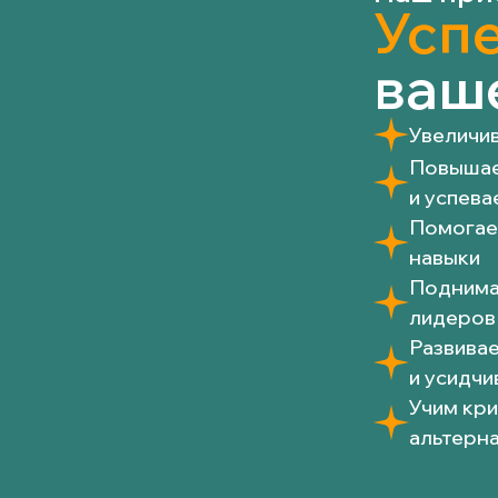
Успе
ваш
Увеличи
Повышае
и успева
Помогае
навыки
Поднима
лидеров
Развива
и усидчи
Учим кри
альтерн