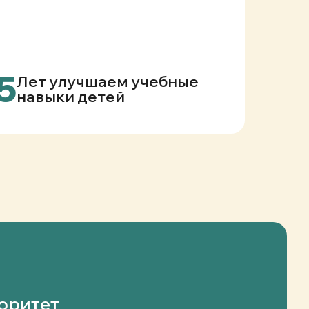
5
Лет улучшаем учебные
навыки детей
оритет