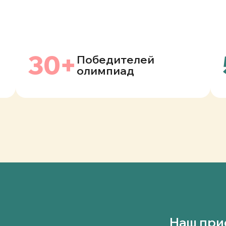
30+
Победителей
олимпиад
Наш при