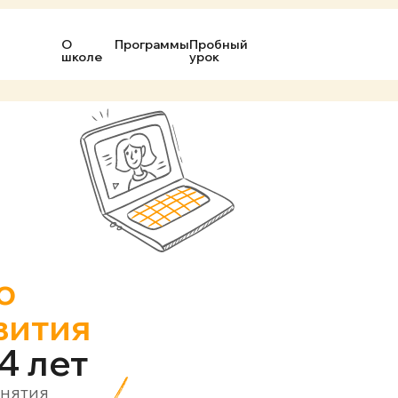
О
Программы
Пробный
школе
урок
о
вития
14 лет
анятия