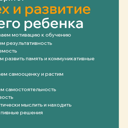
х и развитие
его ребенка
ваем мотивацию к обучению
м результативность
емость
м развить память и коммуникативные
ем самооценку и растим
ем самостоятельность
вость
тически мыслить и находить
ативные решения